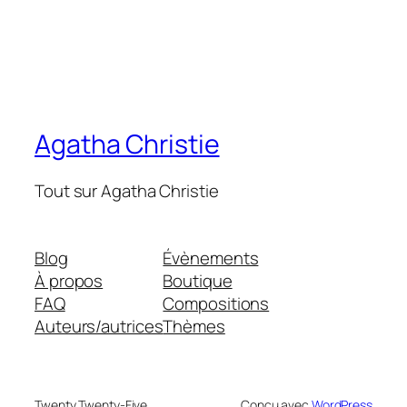
Agatha Christie
Tout sur Agatha Christie
Blog
Évènements
À propos
Boutique
FAQ
Compositions
Auteurs/autrices
Thèmes
Twenty Twenty-Five
Conçu avec
WordPress